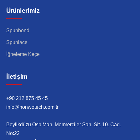
Ürünlerimiz
Spunbond
Spunlace
İğneleme Keçe
İletişim
+90 212 875 45 45
info@nonwotech.com.tr
Beylikdüzü Osb Mah. Mermerciler San. Sit. 10. Cad.
No:22